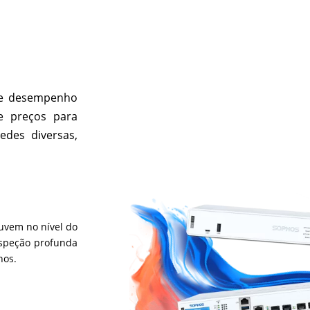
ece desempenho
e preços para
edes diversas,
nuvem no nível do
nspeção profunda
hos.