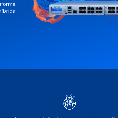
taforma
íbrida