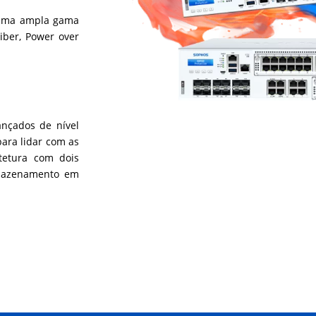
m uma ampla gama
iber, Power over
ançados de nível
para lidar com as
tetura com dois
rmazenamento em