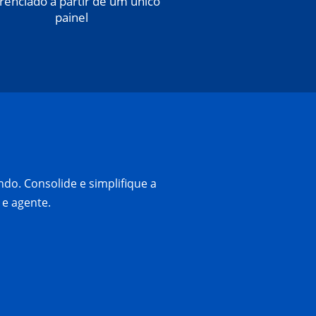
renciado a partir de um único
painel
do. Consolide e simplifique a
e agente.